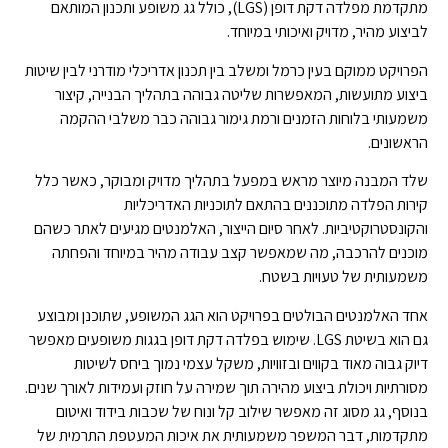
מתקדמת מפלדה דקת דופן (LGS), כולל גג משופע ותכנון המותאם
לביצוע מהיר, מדויק ואיכותי במיוחד.
הפרויקט ממוקם בעין כרמל ומשלב בין תכנון אדריכלי מודרני לבין שיטות
ביצוע מתועשות, המאפשרות שליטה גבוהה בתהליך הבנייה, קיצור
משמעותי בלוחות הזמנים ורמת גימור גבוהה כבר משלבי ההקמה
הראשונים.
שלד המבנה מיוצר מראש במפעל בתהליך מדויק ומבוקר, כאשר כלל
קירות הפלדה מתוכננים בהתאם לתוכניות האדריכליות
והקונסטרוקטיביות. לאחר סיום הייצור, האלמנטים מגיעים לאתר כשהם
מוכנים להרכבה, מה שמאפשר קצב עבודה מהיר במיוחד והפחתה
משמעותית של טעויות בשטח.
אחד האלמנטים הבולטים בפרויקט הוא הגג המשופע, שתוכנן ומבוצע
גם הוא בשיטת LGS. שימוש בפלדה דקת דופן בגגות משופעים מאפשר
דיוק גבוה מאוד בקווים ובזוויות, משקל עצמי נמוך ביחס לשיטות
מסורתיות ויכולת ביצוע מהירה תוך שמירה על חוזק ועמידות לאורך שנים.
בנוסף, גג מסוג זה מאפשר שילוב קל ונוח של שכבות בידוד ואיטום
מתקדמות, דבר המשפר משמעותית את איכות המעטפת התרמית של